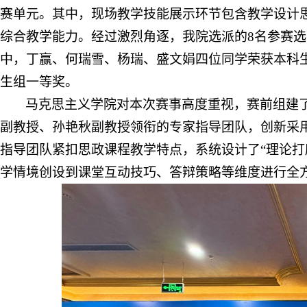
赛单元。
其中，现场教学技能展示环节
包含教学设计
综合教学能力。经过激烈角逐，我院选派的
8名参赛
中，丁赢、
何瑞雪、
杨瑞、盛文娟四位同学荣获本科
生组一等奖。
马克思主义学院对本次赛事高度重视，赛前
组建
副教授、孙艳秋副教授领衔的专家指导团队，创新采
指导团队紧扣思政课程教学特点，系统设计了
“
理论打
学情境创设到课堂互动技巧、答辩策略等维度进行全