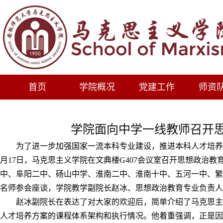
首页
学院概况
党建工作
师资
学院面向中学一线教师召开
为了进一步加强国家一流本科专业建设，推进本科人才培养
月1
7
日
，马克思主义学院在文典楼G407会议室召开思想政治
中、阜阳二中、砀山中学、
淮南二中、淮南十中、五河一中、繁
名师参会座谈，学院教学副院长赵冰、
思想政治教育专业负责人
赵冰副
院长在表达了对大家的欢迎后，简单介绍了马克思主
人才培养方案的
课程体系架构和执行情况
。
他着重
强调，正是因