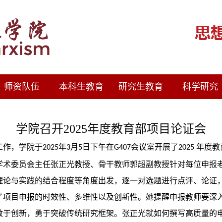
师资队伍
本科生教育
研究生教育
科学研究
学院召开2025年度教育部项目论证会
工作，学院于
年
月
日下午在
会议室
开展了
年度教
2025
3
5
G
407
2025
学术委员会主任
张正光教授、骨干教师郭超副教授针对每位
申报
理论与实践的结合程度等角度出发，逐一对选题进行点评、论证
了项目申报的时效性、多维性以及创新性。她提醒申报教师要深
敢于创新，勇于突破传统研究框架。张正光就如何撰写高质量的