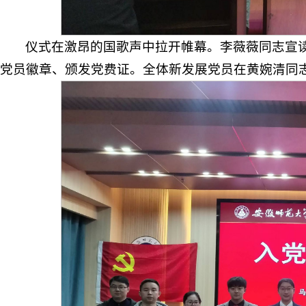
仪式在激昂的国歌声中拉开帷幕。李薇薇同志宣
党员徽章、颁发党费证。全体新发展党员在黄婉清同